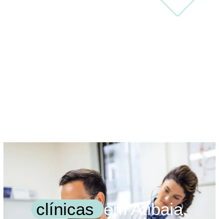
clínicas
em Atibaia.