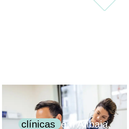
clínicas
em Atibaia.