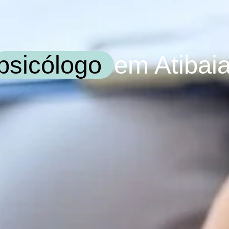
psicólogo
em Atibaia