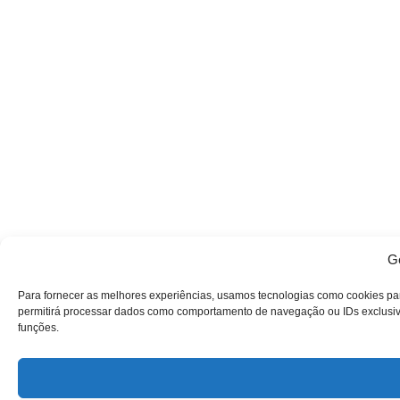
Ge
Para fornecer as melhores experiências, usamos tecnologias como cookies pa
permitirá processar dados como comportamento de navegação ou IDs exclusivos
funções.