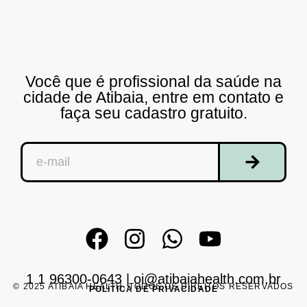
Você que é profissional da saúde na
cidade de Atibaia, entre em contato e
faça seu cadastro gratuito.
1 1 96300-0643
|
oi@atibaiahealth.com.br
© 2025 ATIBAIA HEALTH. TODOS OS DIREITOS RESERVADOS
POLÍTICA DE PRIVACIDADE