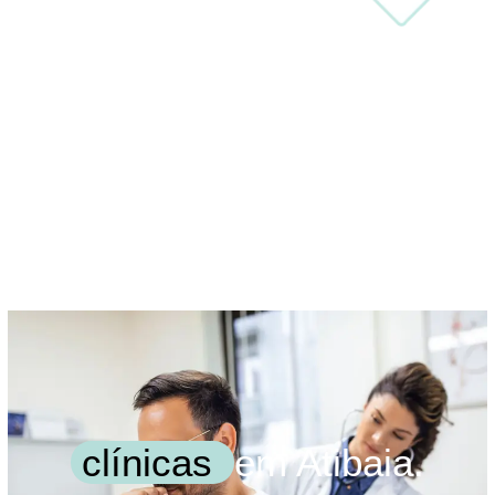
clínicas
em Atibaia.