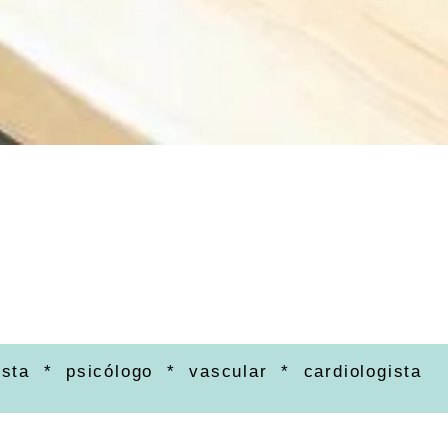
ista * psicólogo * vascular * cardiologista