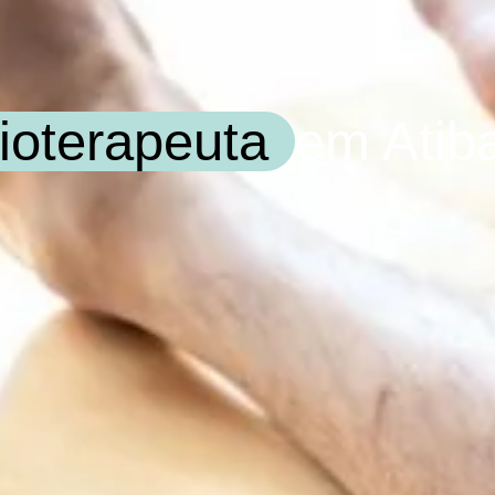
sioterapeuta
em Atiba