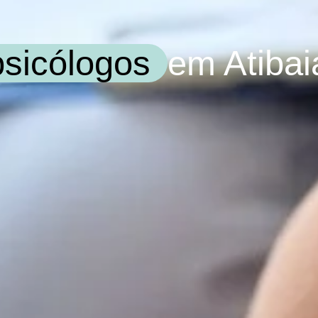
psicólogos
em Atibai