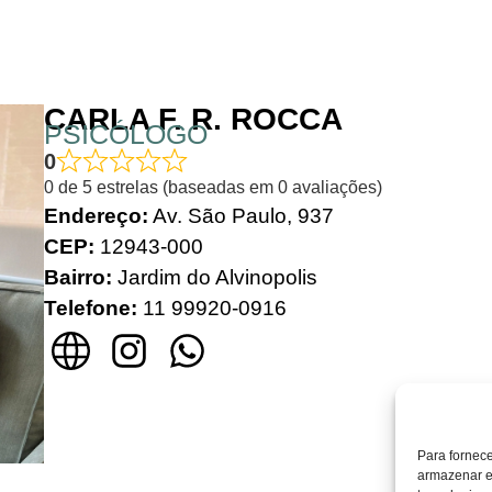
CARLA F. R. ROCCA
PSICÓLOGO
0
0 de 5 estrelas (baseadas em 0 avaliações)
Endereço:
Av. São Paulo, 937
CEP:
12943-000
Bairro:
Jardim do Alvinopolis
Telefone:
11 99920-0916
Para fornec
armazenar e