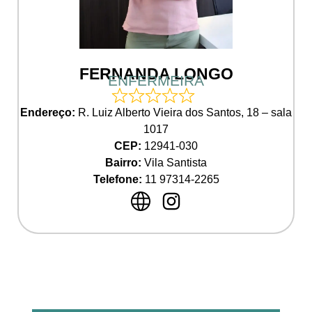
FERNANDA LONGO
ENFERMEIRA
Endereço:
R. Luiz Alberto Vieira dos Santos, 18 – sala
1017
CEP:
12941-030
Bairro:
Vila Santista
Telefone:
11 97314-2265