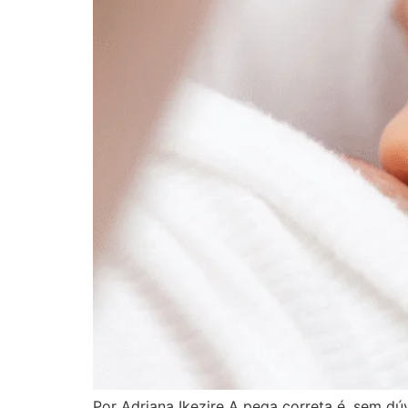
Por Adriana Ikezire A pega correta é, sem 