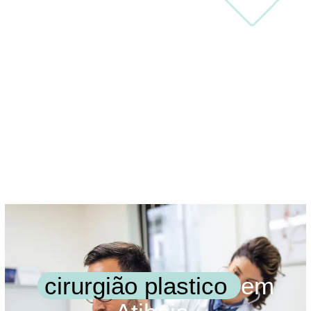
cirurgião plastico
em