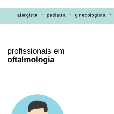
alergista * pediatra * ginecologista * ort
profissionais em
oftalmologia