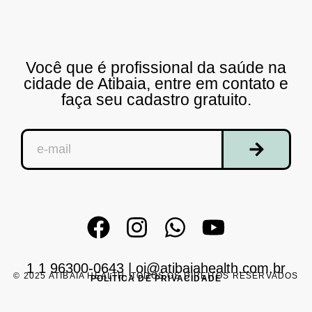
Você que é profissional da saúde na
cidade de Atibaia, entre em contato e
faça seu cadastro gratuito.
1 1 96300-0643
|
oi@atibaiahealth.com.br
© 2025 ATIBAIA HEALTH. TODOS OS DIREITOS RESERVADOS
POLÍTICA DE PRIVACIDADE