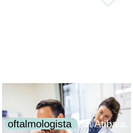
oftalmologista
em Atibaia.