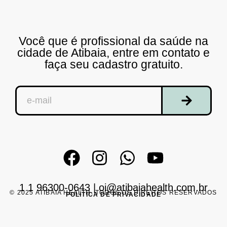
Você que é profissional da saúde na
cidade de Atibaia, entre em contato e
faça seu cadastro gratuito.
1 1 96300-0643
|
oi@atibaiahealth.com.br
© 2025 ATIBAIA HEALTH. TODOS OS DIREITOS RESERVADOS
POLÍTICA DE PRIVACIDADE