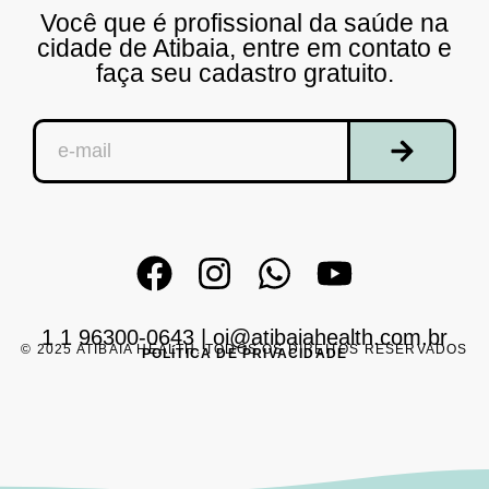
Você que é profissional da saúde na
cidade de Atibaia, entre em contato e
faça seu cadastro gratuito.
1 1 96300-0643
|
oi@atibaiahealth.com.br
© 2025 ATIBAIA HEALTH. TODOS OS DIREITOS RESERVADOS
POLÍTICA DE PRIVACIDADE