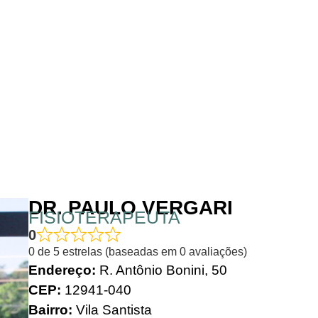
DR. PAULO VERGARI
FISIOTERAPEUTA
0
0 de 5 estrelas (baseadas em 0 avaliações)
Endereço:
R. Antônio Bonini, 50
CEP:
12941-040
Bairro:
Vila Santista