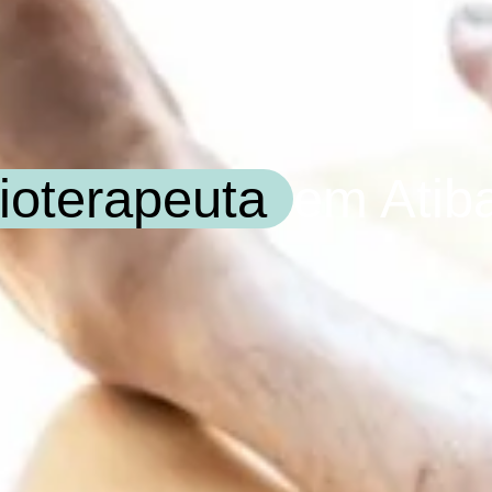
sioterapeuta
em Atiba