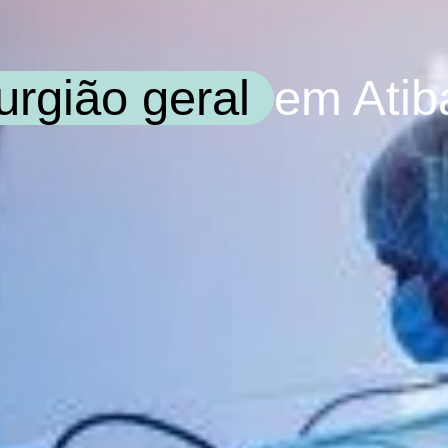
rurgião geral
em Atib