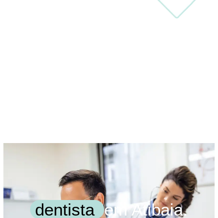
dentista
em Atibaia.