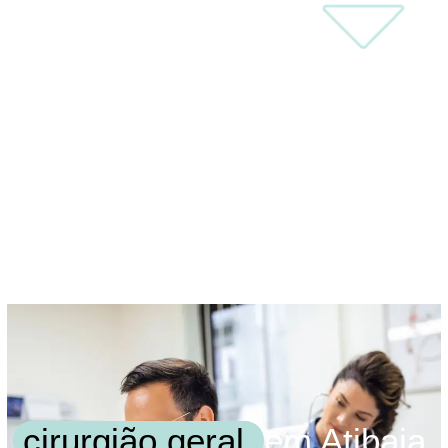
cirurgião geral
em Atibaia.