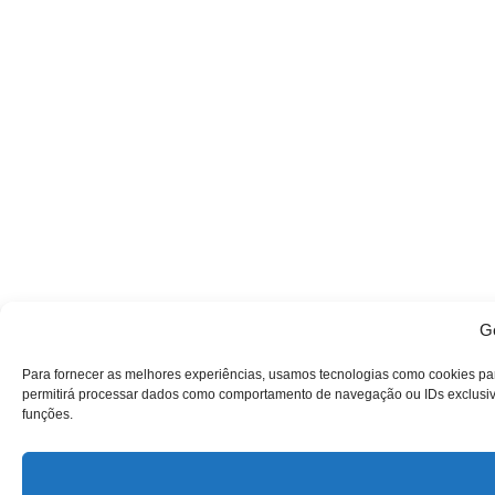
Ge
Para fornecer as melhores experiências, usamos tecnologias como cookies pa
permitirá processar dados como comportamento de navegação ou IDs exclusivos
funções.