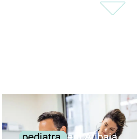
pediatra
em Atibaia.