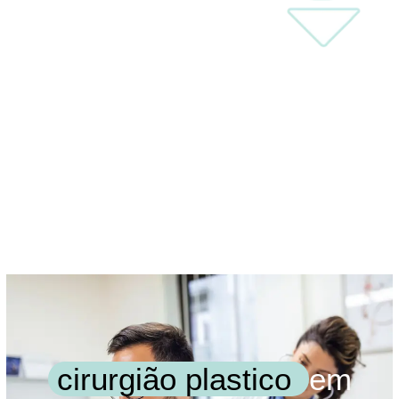
cirurgião plastico
em