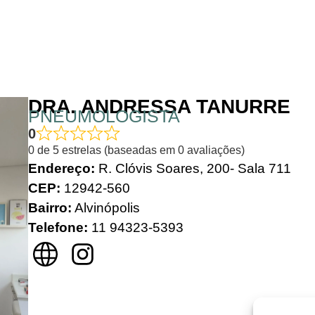
DRA. ANDRESSA TANURRE
PNEUMOLOGISTA
0
0 de 5 estrelas (baseadas em 0 avaliações)
Endereço:
R. Clóvis Soares, 200- Sala 711
CEP:
12942-560
Bairro:
Alvinópolis
Telefone:
11 94323-5393