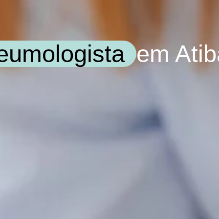
eumologista
em Atib