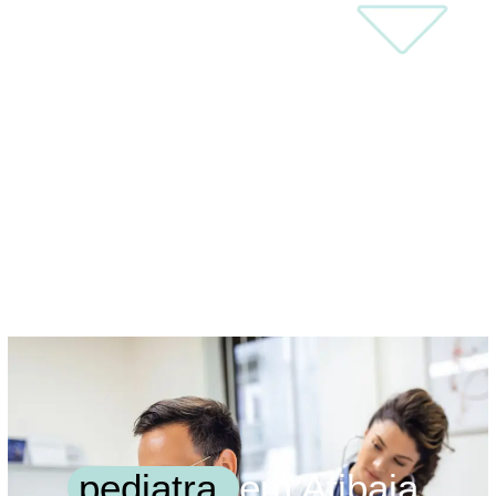
pediatra
em Atibaia.