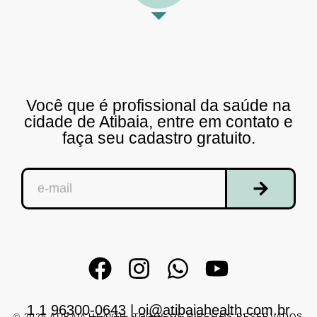
Você que é profissional da saúde na
cidade de Atibaia, entre em contato e
faça seu cadastro gratuito.
1 1 96300-0643
|
oi@atibaiahealth.com.br
© 2025 ATIBAIA HEALTH. TODOS OS DIREITOS RESERVADOS