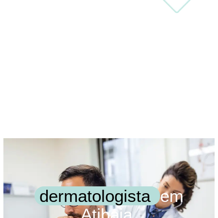
dermatologista
em
Atibaia.