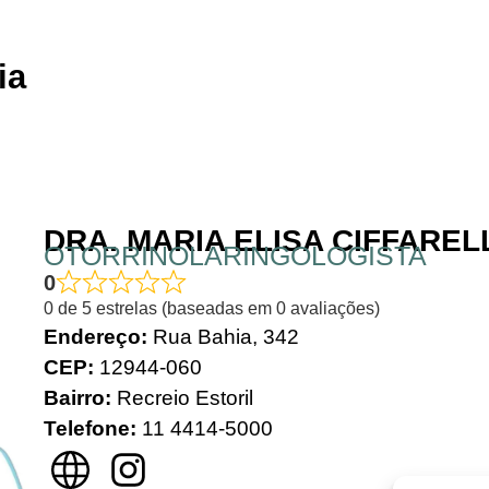
ia
DRA. MARIA ELISA CIFFAREL
OTORRINOLARINGOLOGISTA
0
0 de 5 estrelas (baseadas em 0 avaliações)
Endereço:
Rua Bahia, 342
CEP:
12944-060
Bairro:
Recreio Estoril
Telefone:
11 4414-5000