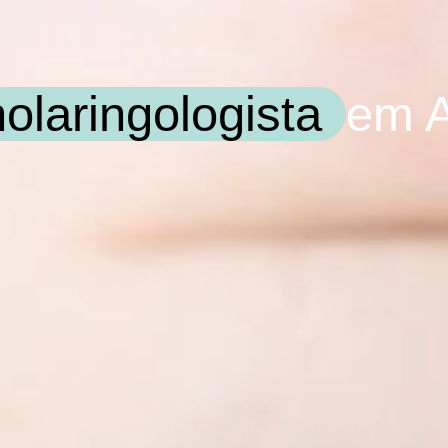
nolaringologista
em A