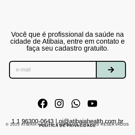
Você que é profissional da saúde na
cidade de Atibaia, entre em contato e
faça seu cadastro gratuito.
1 1 96300-0643
|
oi@atibaiahealth.com.br
© 2025 ATIBAIA HEALTH. TODOS OS DIREITOS RESERVADOS
POLÍTICA DE PRIVACIDADE