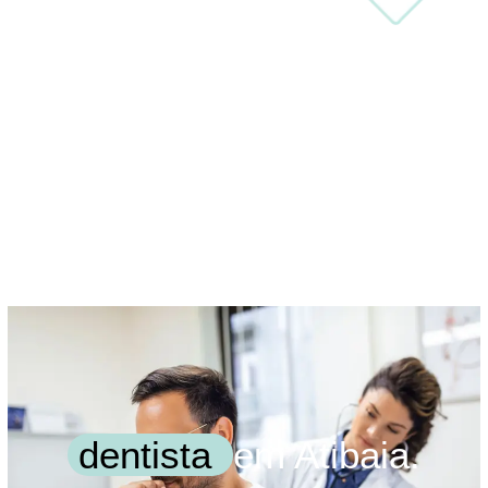
dentista
em Atibaia.