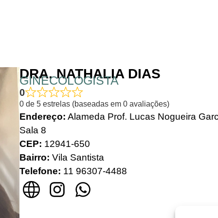
DRA. NATHALIA DIAS
GINECOLOGISTA
0
0 de 5 estrelas (baseadas em 0 avaliações)
Endereço:
Alameda Prof. Lucas Nogueira Garc
Sala 8
CEP:
12941-650
Bairro:
Vila Santista
Telefone:
11 96307-4488