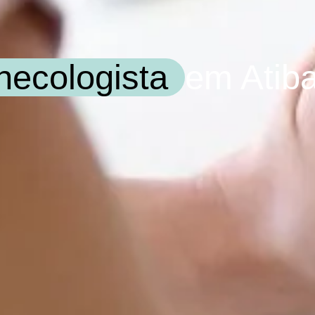
necologista
em Atiba