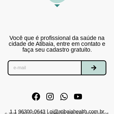
Você que é profissional da saúde na
cidade de Atibaia, entre em contato e
faça seu cadastro gratuito.
1 1 96300-0643
|
oi@atibaiahealth.com.br
© 2025 ATIBAIA HEALTH. TODOS OS DIREITOS RESERVADOS