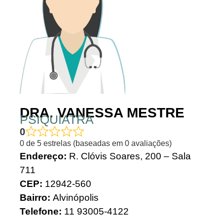
DRA. VANESSA MESTRE
PSIQUIATRA
0
0 de 5 estrelas (baseadas em 0 avaliações)
Endereço:
R. Clóvis Soares, 200 – Sala
711
CEP:
12942-560
Bairro:
Alvinópolis
Telefone:
11
93005-4122