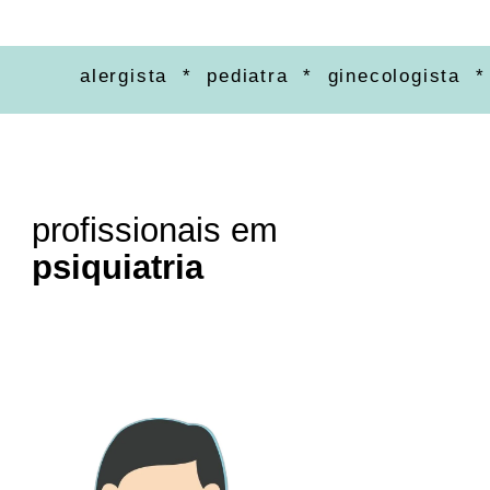
alergista * pediatra * ginecologista * ort
profissionais em
psiquiatria