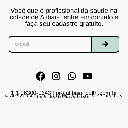
Você que é profissional da saúde na
cidade de Atibaia, entre em contato e
faça seu cadastro gratuito.
1 1 96300-0643
|
oi@atibaiahealth.com.br
© 2025 ATIBAIA HEALTH. TODOS OS DIREITOS RESERVADOS
POLÍTICA DE PRIVACIDADE