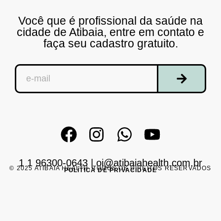
Você que é profissional da saúde na
cidade de Atibaia, entre em contato e
faça seu cadastro gratuito.
1 1 96300-0643
|
oi@atibaiahealth.com.br
© 2025 ATIBAIA HEALTH. TODOS OS DIREITOS RESERVADOS
POLÍTICA DE PRIVACIDADE