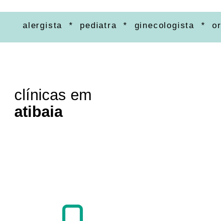
alergista * pediatra * ginecologista * ortope
clínicas em
atibaia