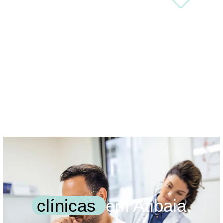
clínicas
em Atibaia.