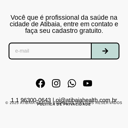
Você que é profissional da saúde na
cidade de Atibaia, entre em contato e
faça seu cadastro gratuito.
1 1 96300-0643
|
oi@atibaiahealth.com.br
© 2025 ATIBAIA HEALTH. TODOS OS DIREITOS RESERVADOS
POLÍTICA DE PRIVACIDADE