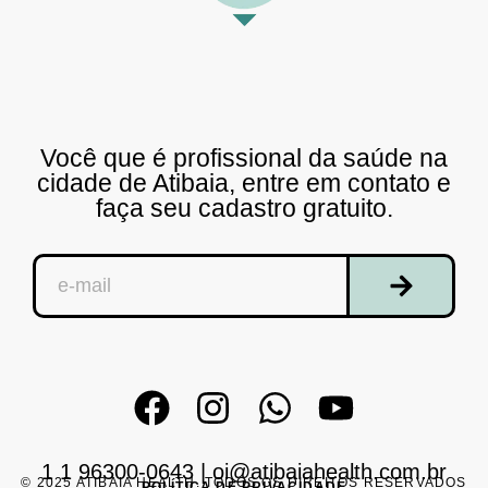
Você que é profissional da saúde na
cidade de Atibaia, entre em contato e
faça seu cadastro gratuito.
1 1 96300-0643
|
oi@atibaiahealth.com.br
© 2025 ATIBAIA HEALTH. TODOS OS DIREITOS RESERVADOS
POLÍTICA DE PRIVACIDADE