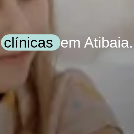
clínicas
em Atibaia.