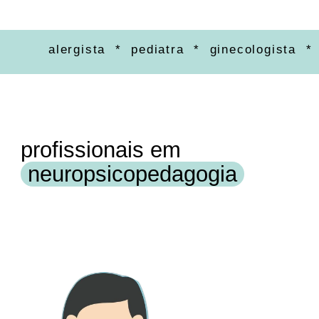
alergista * pediatra * ginecologista * or
profissionais em
neuropsicopedagogia