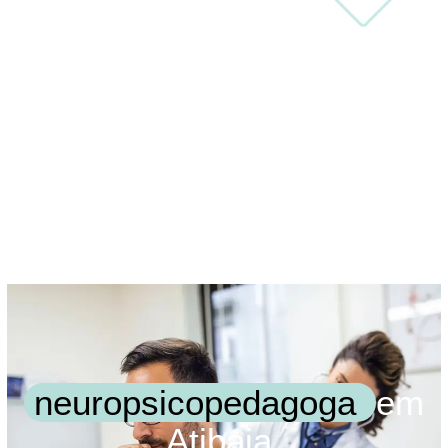
neuropsicopedagoga
em
Atibaia.