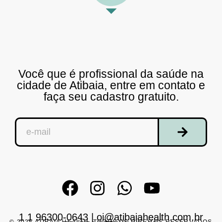
Você que é profissional da saúde na
cidade de Atibaia, entre em contato e
faça seu cadastro gratuito.
1 1 96300-0643
|
oi@atibaiahealth.com.br
© 2025 ATIBAIA HEALTH. TODOS OS DIREITOS RESERVADOS