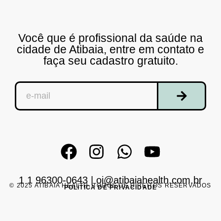
Você que é profissional da saúde na
cidade de Atibaia, entre em contato e
faça seu cadastro gratuito.
1 1 96300-0643
|
oi@atibaiahealth.com.br
© 2025 ATIBAIA HEALTH. TODOS OS DIREITOS RESERVADOS
POLÍTICA DE PRIVACIDADE