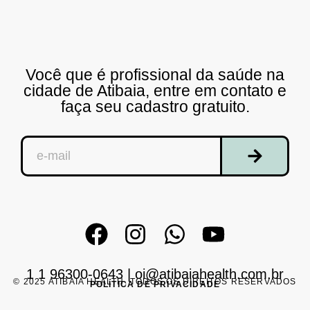
Você que é profissional da saúde na
cidade de Atibaia, entre em contato e
faça seu cadastro gratuito.
1 1 96300-0643
|
oi@atibaiahealth.com.br
© 2025 ATIBAIA HEALTH. TODOS OS DIREITOS RESERVADOS
POLÍTICA DE PRIVACIDADE