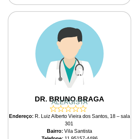
DR. BRUNO BRAGA
ALERGISTA
Endereço:
R. Luiz Alberto Vieira dos Santos, 18 – sala
301
Bairro:
Vila Santista
Telefone:
11 95157-4486