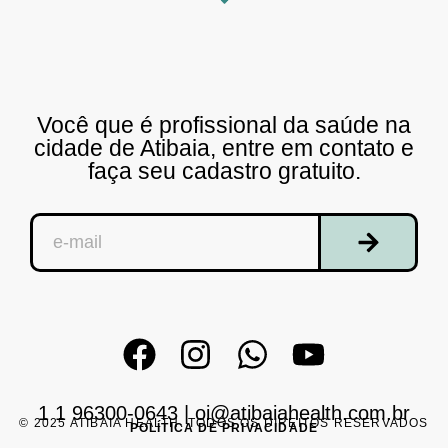
Você que é profissional da saúde na
cidade de Atibaia, entre em contato e
faça seu cadastro gratuito.
1 1 96300-0643
|
oi@atibaiahealth.com.br
© 2025 ATIBAIA HEALTH. TODOS OS DIREITOS RESERVADOS
POLÍTICA DE PRIVACIDADE