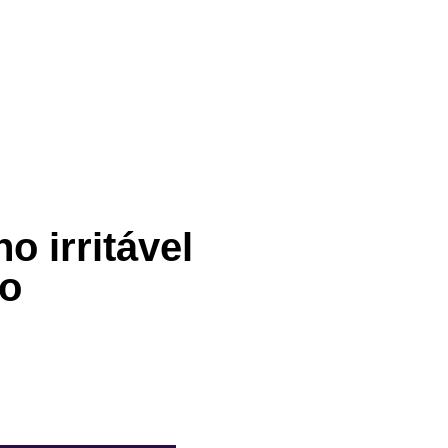
o irritável
do