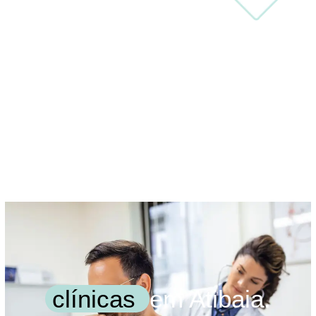
clínicas
em Atibaia.