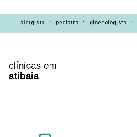
alergista * pediatra * ginecologista * orto
clínicas em
atibaia