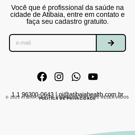
Você que é profissional da saúde na
cidade de Atibaia, entre em contato e
faça seu cadastro gratuito.
1 1 96300-0643
|
oi@atibaiahealth.com.br
© 2025 ATIBAIA HEALTH. TODOS OS DIREITOS RESERVADOS
POLÍTICA DE PRIVACIDADE