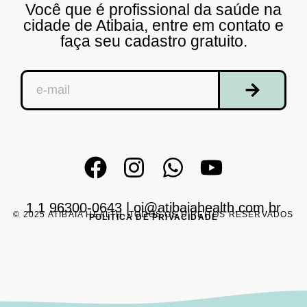
Você que é profissional da saúde na
cidade de Atibaia, entre em contato e
faça seu cadastro gratuito.
1 1 96300-0643
|
oi@atibaiahealth.com.br
© 2025 ATIBAIA HEALTH. TODOS OS DIREITOS RESERVADOS
POLÍTICA DE PRIVACIDADE