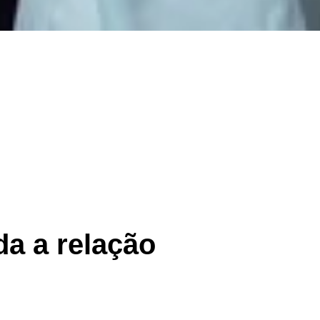
da a relação
o