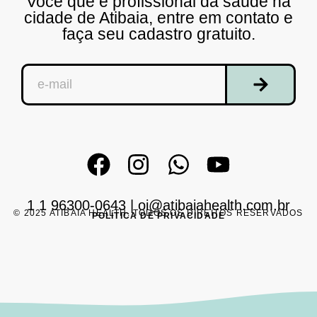
Você que é profissional da saúde na
cidade de Atibaia, entre em contato e
faça seu cadastro gratuito.
1 1 96300-0643
|
oi@atibaiahealth.com.br
© 2025 ATIBAIA HEALTH. TODOS OS DIREITOS RESERVADOS
POLÍTICA DE PRIVACIDADE