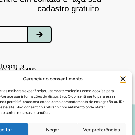
cadastro gratuito.
th.com.br
ITOS RESERVADOS
Gerenciar o consentimento
er as melhores experiências, usamos tecnologias como cookies para
/ou acessar informações do dispositivo. O consentimento para essas
 nos permitirá processar dados como comportamento de navegação ou IDs
este site. Não consentir ou retirar o consentimento pode afetar
te certos recursos e funções.
ceitar
Negar
Ver preferências