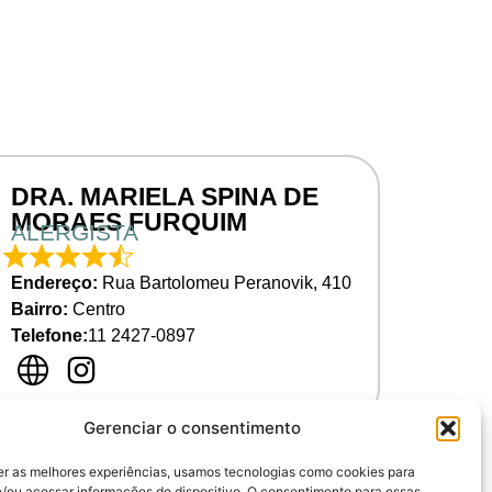
DRA. MARIELA SPINA DE
MORAES FURQUIM
ALERGISTA
Endereço:
Rua Bartolomeu Peranovik, 410
Bairro:
Centro
Telefone:
11 2427-0897
Gerenciar o consentimento
er as melhores experiências, usamos tecnologias como cookies para
/ou acessar informações do dispositivo. O consentimento para essas