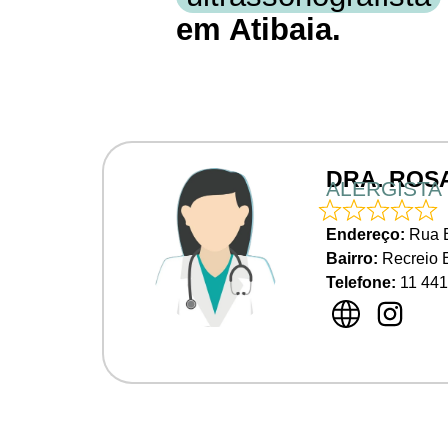
em Atibaia.
DRA. ROS
ALERGISTA
Endereço:
Rua 
Bairro:
Recreio E
Telefone:
11
441