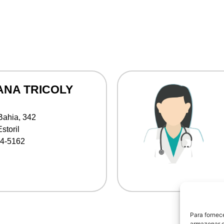
ANA TRICOLY
Bahia, 342
storil
4-5162
Para fornec
armazenar e