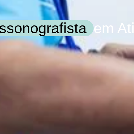
assonografista
em Ati