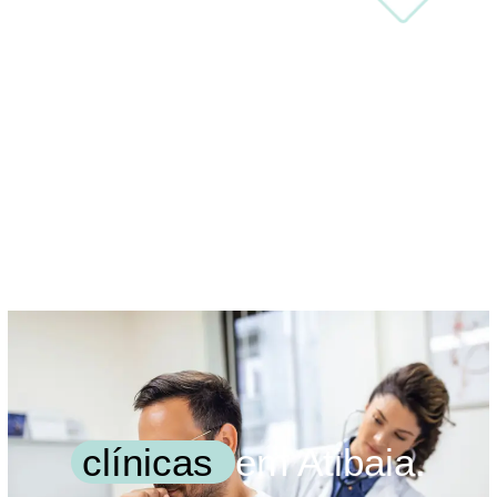
clínicas
em Atibaia.