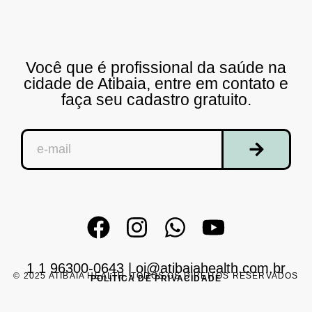
Você que é profissional da saúde na
cidade de Atibaia, entre em contato e
faça seu cadastro gratuito.
1 1 96300-0643
|
oi@atibaiahealth.com.br
© 2025 ATIBAIA HEALTH. TODOS OS DIREITOS RESERVADOS
POLÍTICA DE PRIVACIDADE