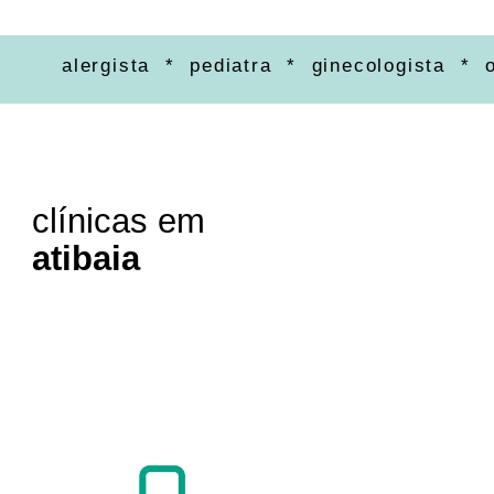
alergista * pediatra * ginecologista * ortop
clínicas em
atibaia